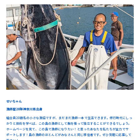
せいちゃん
漁師歴20年
神奈川県出身
組合員20数名の小さな漁協ですが、まだまだ漁師一本で生活できます。修行時代にしっ
かりと技術を学べば、この島の漁師として胸を張って独立することができるでしょう。
ホームページを見て、この島で漁師になりたい！と思ったあなたを私たちが全力でサ
ポートします！島の漁師のほとんどがみなさんと同じ移住者です。ぜひ気軽に応募して