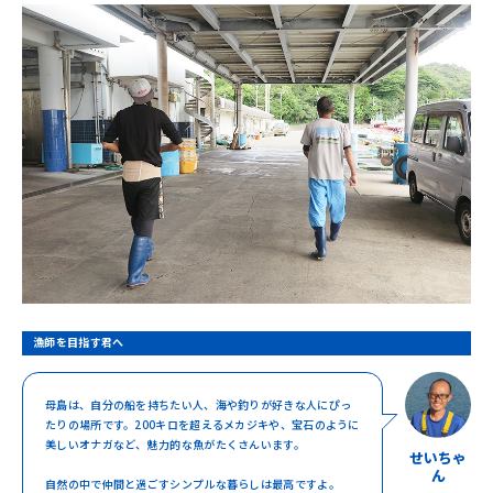
漁師を目指す君へ
母島は、自分の船を持ちたい人、海や釣りが好きな人にぴっ
たりの場所です。200キロを超えるメカジキや、宝石のように
美しいオナガなど、魅力的な魚がたくさんいます。
せいちゃ
ん
自然の中で仲間と過ごすシンプルな暮らしは最高ですよ。