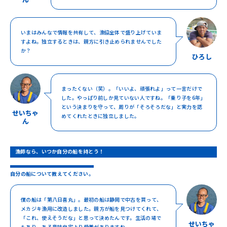
いまはみんなで情報を共有して、漁協全体で盛り上げていま
すよね。独立するときは、親方に引き止められませんでした
か？
ひろし
まったくない（笑）。「いいよ、頑張れよ」って一言だけで
した。やっぱり前しか見ていない人ですね。「乗り子を6年」
という決まりを守って、周りが「そろそろだな」と実力を認
せいちゃ
めてくれたときに独立しました。
ん
漁師なら、いつか自分の船を持とう！
自分の船について教えてください。
僕の船は「第八日喜丸」。最初の船は静岡で中古を買って、
メカジキ漁用に改造しました。親方が船を見つけてくれて、
「これ、使えそうだな」と思って決めたんです。生活の場で
せいちゃ
もあり、ある意味自宅より愛着がありますね。