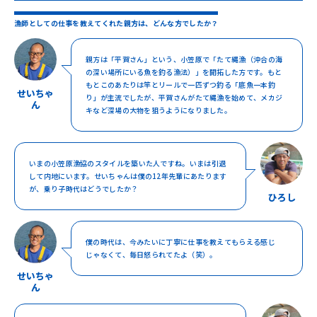
漁師としての仕事を教えてくれた親方は、どんな方でしたか？
親方は「平賀さん」という、小笠原で「たて縄漁（沖合の海
の深い場所にいる魚を釣る漁法）」を開拓した方です。もと
もとこのあたりは竿とリールで一匹ずつ釣る「底魚一本釣
せいちゃ
り」が主流でしたが、平賀さんがたて縄漁を始めて、メカジ
ん
キなど深場の大物を狙うようになりました。
いまの小笠原漁協のスタイルを築いた人ですね。いまは引退
して内地にいます。せいちゃんは僕の12年先輩にあたります
が、乗り子時代はどうでしたか？
ひろし
僕の時代は、今みたいに丁寧に仕事を教えてもらえる感じ
じゃなくて、毎日怒られてたよ（笑）。
せいちゃ
ん