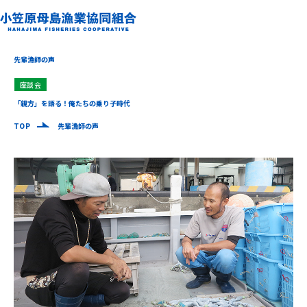
先輩漁師の声
座談会
「親方」を語る！俺たちの乗り子時代
TOP
先輩漁師の声