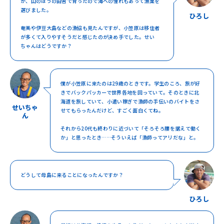
が、山のほうの田舎で育ったので海への憧れもあって漁業を
選びました。
ひろし
奄美や伊豆大島などの漁協も見たんですが、小笠原は移住者
が多くて入りやすそうだと感じたのが決め手でした。せい
ちゃんはどうですか？
僕が小笠原に来たのは29歳のときです。学生のころ、旅が好
きでバックパッカーで世界各地を回っていて。そのときに北
海道を旅していて、小遣い稼ぎで漁師の手伝いのバイトをさ
せいちゃ
せてもらったんだけど、すごく面白くてね。
ん
それから20代も終わりに近づいて「そろそろ腰を据えて働く
か」と思ったとき……そういえば「漁師ってアリだな」と。
どうして母島に来ることになったんですか？
ひろし