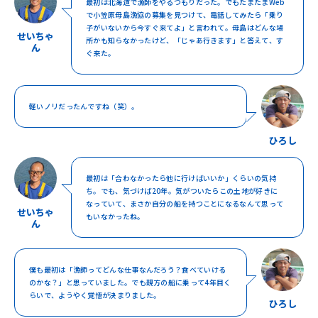
最初は北海道で漁師をやるつもりだった。でもたまたまWeb
で小笠原母島漁協の募集を見つけて、電話してみたら「乗り
子がいないから今すぐ来てよ」と言われて。母島はどんな場
せいちゃ
所かも知らなかったけど、「じゃあ行きます」と答えて、す
ん
ぐ来た。
軽いノリだったんですね（笑）。
ひろし
最初は「合わなかったら他に行けばいいか」くらいの気持
ち。でも、気づけば20年。気がついたらこの土地が好きに
なっていて、まさか自分の船を持つことになるなんて思って
せいちゃ
もいなかったね。
ん
僕も最初は「漁師ってどんな仕事なんだろう？食べていける
のかな？」と思っていました。でも親方の船に乗って4年目く
らいで、ようやく覚悟が決まりました。
ひろし