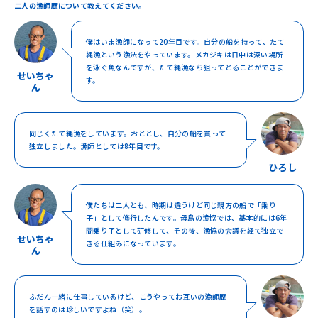
二人の漁師歴について教えてください。
僕はいま漁師になって20年目です。自分の船を持って、たて
縄漁という漁法をやっています。メカジキは日中は深い場所
を泳ぐ魚なんですが、たて縄漁なら狙ってとることができま
せいちゃ
す。
ん
同じくたて縄漁をしています。おととし、自分の船を買って
独立しました。漁師としては8年目です。
ひろし
僕たちは二人とも、時期は違うけど同じ親方の船で「乗り
子」として修行したんです。母島の漁協では、基本的には6年
間乗り子として研修して、その後、漁協の会議を経て独立で
せいちゃ
きる仕組みになっています。
ん
ふだん一緒に仕事しているけど、こうやってお互いの漁師歴
を話すのは珍しいですよね（笑）。