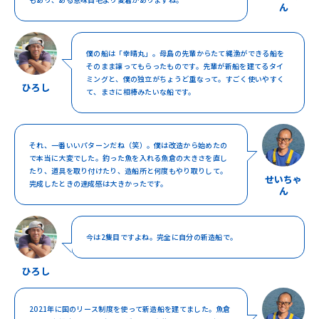
ん
僕の船は「幸晴丸」。母島の先輩からたて縄漁ができる船を
そのまま譲ってもらったものです。先輩が新船を建てるタイ
ミングと、僕の独立がちょうど重なって。すごく使いやすく
ひろし
て、まさに相棒みたいな船です。
それ、一番いいパターンだね（笑）。僕は改造から始めたの
で本当に大変でした。釣った魚を入れる魚倉の大きさを直し
たり、道具を取り付けたり、造船所と何度もやり取りして。
せいちゃ
完成したときの達成感は大きかったです。
ん
今は2隻目ですよね。完全に自分の新造船で。
ひろし
2021年に国のリース制度を使って新造船を建てました。魚倉