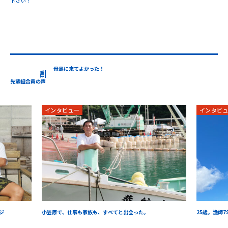
下さい！
母島に来てよかった！
VOICE
先輩組合員の声
インタビュー
座
会った。
25歳。漁師7年目の僕が見た「海の仕事」のリアル
ベ