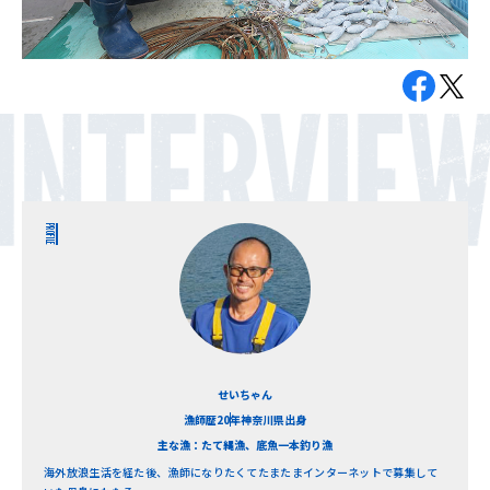
PROFILE
せいちゃん
漁師歴20年
神奈川県出身
主な漁：たて縄漁、底魚一本釣り漁
海外放浪生活を経た後、漁師になりたくてたまたまインターネットで募集して