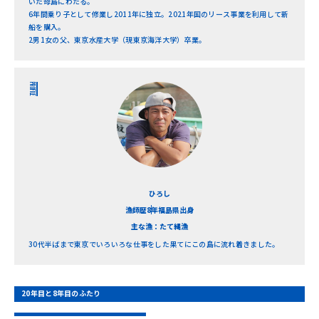
いた母島にわたる。
6年間乗り子として修業し2011年に独立。2021年国のリース事業を利用して新
船を購入。
2男1女の父、東京水産大学（現東京海洋大学）卒業。
PROFILE
ひろし
漁師歴8年
福島県出身
主な漁：たて縄漁
30代半ばまで東京でいろいろな仕事をした果てにこの島に流れ着きました。
20年目と8年目のふたり