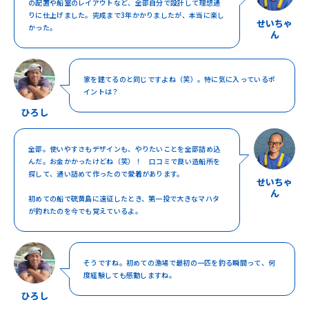
の配置や船室のレイアウトなど、全部自分で設計して理想通
りに仕上げました。完成まで3年かかりましたが、本当に楽し
せいちゃ
かった。
ん
家を建てるのと同じですよね（笑）。特に気に入っているポ
イントは？
ひろし
全部。使いやすさもデザインも、やりたいことを全部詰め込
んだ。お金かかったけどね（笑）！ 口コミで良い造船所を
探して、通い詰めて作ったので愛着があります。
せいちゃ
ん
初めての船で硫黄島に遠征したとき、第一投で大きなマハタ
が釣れたのを今でも覚えているよ。
そうですね。初めての漁場で最初の一匹を釣る瞬間って、何
度経験しても感動しますね。
ひろし