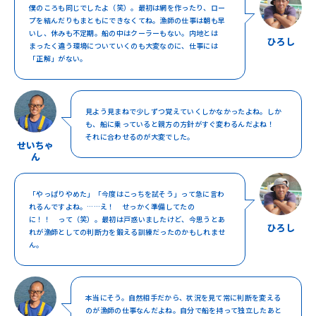
僕のころも同じでしたよ（笑）。最初は網を作ったり、ロー
プを結んだりもまともにできなくてね。漁師の仕事は朝も早
いし、休みも不定期。船の中はクーラーもない。内地とは
ひろし
まったく違う環境についていくのも大変なのに、仕事には
「正解」がない。
見よう見まねで少しずつ覚えていくしかなかったよね。しか
も、船に乗っていると親方の方針がすぐ変わるんだよね！
それに合わせるのが大変でした。
せいちゃ
ん
「やっぱりやめた」「今度はこっちを試そう」って急に言わ
れるんですよね。……え！ せっかく準備してたの
に！！ って（笑）。最初は戸惑いましたけど、今思うとあ
ひろし
れが漁師としての判断力を鍛える訓練だったのかもしれませ
ん。
本当にそう。自然相手だから、状況を見て常に判断を変える
のが漁師の仕事なんだよね。自分で船を持って独立したあと