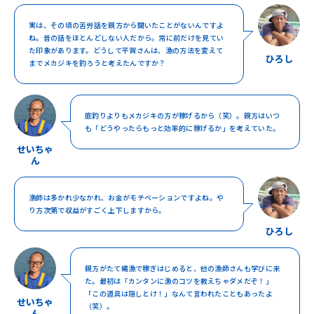
実は、その頃の苦労話を親方から聞いたことがないんですよ
ね。昔の話をほとんどしない人だから。常に前だけを見てい
た印象があります。どうして平賀さんは、漁の方法を変えて
ひろし
までメカジキを釣ろうと考えたんですか？
底釣りよりもメカジキの方が稼げるから（笑）。親方はいつ
も「どうやったらもっと効率的に稼げるか」を考えていた。
せいちゃ
ん
漁師は多かれ少なかれ、お金がモチベーションですよね。や
り方次第で収益がすごく上下しますから。
ひろし
親方がたて縄漁で稼ぎはじめると、他の漁師さんも学びに来
た。最初は「カンタンに漁のコツを教えちゃダメだぞ！」
「この道具は隠しとけ！」なんて言われたこともあったよ
せいちゃ
（笑）。
ん